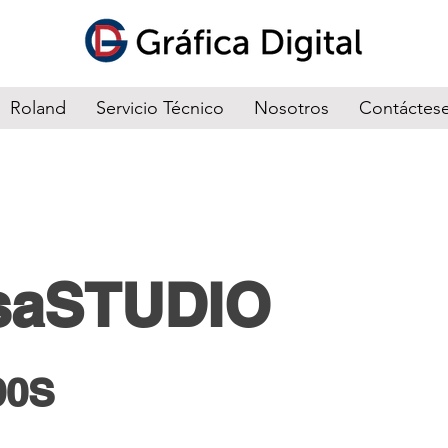
Roland
Servicio Técnico
Nosotros
Contáctes
saSTUDIO
90S