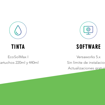
TINTA
SOFTWARE
EcoSolMax I
Versaworks 5.x
artuchos 220ml y 440ml
Sin límite de instalaci
Actualizaciones gratui