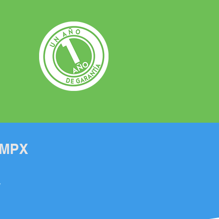
e MPX
y