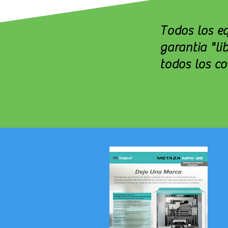
Todos los e
garantia "li
todos los c