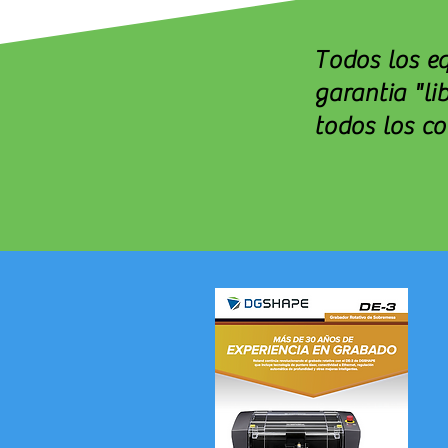
Todos los e
garantia "li
todos los c