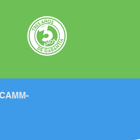
e CAMM-
y