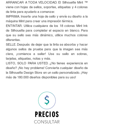
ARRANCAR A TODA VELOCIDAD. El Silhouette Mint ™
viene con hojas de sellos, soportes, etiquetas y 4 colores
de tinta para ayudarlo a comenzar.
IMPRIMA. Inserte una hoja de sello y envíe su diseño a la
máquina Mint para crear una impresión térmica.
ENTINTAR. Utilice cualquiera de los 18 colores Mint Ink
de Silhouette para completar el espacio en blanco. Para
que su sello sea más dinámico, utilice muchos colores
diferentes.
SELLE. Después de dejar que la tinta se absorba y hacer
algunos sellos de prueba para que la imagen sea más
clara, ¡comience a sellar! Use su sello en sobres,
tarjetas, etiquetas, notas y más.
LISTO, SOLO PARA USTED. ¿No tienes experiencia en
diseño? ¡No hay problema! Convierta cualquier diseño de
la Silhouette Design Store en un sello personalizado. ¡Hay
más de 180.000 diseños disponibles para su uso!
PRECIOS
CONSULTAR