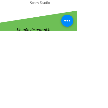
Beam Studio
Un año de garantía.
No hay folleto
disponible para
descargar
Obtenga su guía digital
de todas las
características,
aplicaciones, beneficios y
especificaciones de este