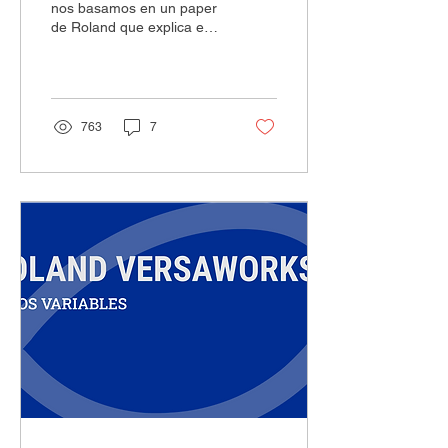
mi impresora?
nos basamos en un paper
de Roland que explica esta
problemática y que afecta
a todas las impresoras
ecosolventes...
763
7