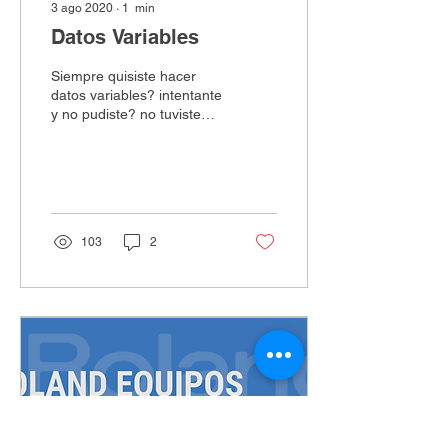
3 ago 2020
∙
1
min
Datos Variables
Siempre quisiste hacer
datos variables? intentante
y no pudiste? no tuviste
tiempo para aprender??
Subimos un video
dedicado...
103
2