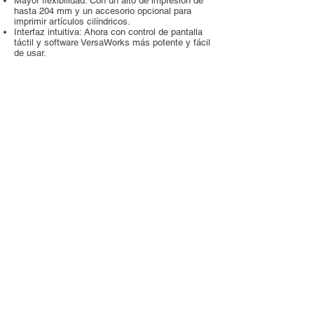
Mayor flexibilidad: Con un alto de impresión de
hasta 204 mm y un accesorio opcional para
imprimir artículos cilíndricos.
Interfaz intuitiva: Ahora con control de pantalla
táctil y software VersaWorks más potente y fácil
de usar.