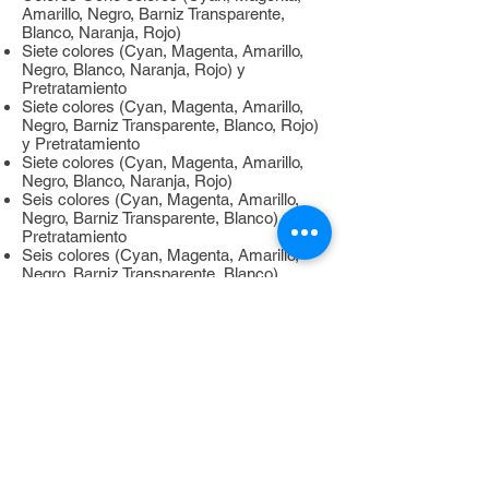
Amarillo, Negro, Barniz Transparente,
Blanco, Naranja, Rojo)
Siete colores (Cyan, Magenta, Amarillo,
Negro, Blanco, Naranja, Rojo) y
Pretratamiento
Siete colores (Cyan, Magenta, Amarillo,
Negro, Barniz Transparente, Blanco, Rojo)
y Pretratamiento
Siete colores (Cyan, Magenta, Amarillo,
Negro, Blanco, Naranja, Rojo)
Seis colores (Cyan, Magenta, Amarillo,
Negro, Barniz Transparente, Blanco) y
Pretratamiento
Seis colores (Cyan, Magenta, Amarillo,
Negro, Barniz Transparente, Blanco)
Cuatro colores (Cyan, Magenta, Amarillo,
Negro)
Unidad de curado de tinta
Lámpara UV-LED incorporada
Resolución de impresión
Máxima de 1.200 dpi
Conectividad
Ethernet (100BASE-TX/1000BASE-T,
conmutación automática)
Energía
Función de ahorro de energía - Función de